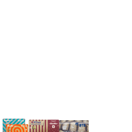
Режим работы:
Пн.-Пт.: 8.00-17.00
Сб: 9.00-14.00,
Вс.: Выходной.
*Прием заказа через корзину сайта, круглосуточно.
*Если интересуещего вас товара нет в наличии, свяжитесь с
нашим менеджером или оставьте сообщение по электронной
почте, в рабочее время ваше сообщение будет обработано.