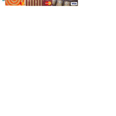
Частное производственное унитарное предприятие
"Энергостройкомплекс"
Юридический адрес: 213805, г. Бобруйск, пер. Расковой, 9
УНН 790313889
Свидетельство о регистрации
790313889 от 14.03.2006 г.
Регистрирующий орган: Бобруйский горисполком,
Зарегестрирован в торговом реестре 29.02.2016