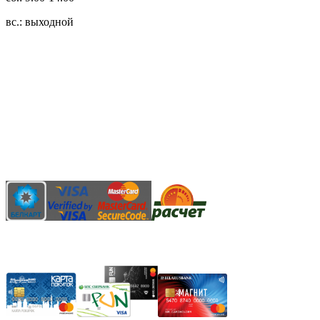
вс.: выходной
3.14zdc
Способы оплаты:
Безналичный банковский перевод
Наличными денежными средствами при самовывозе
Банковской пластиковой карточкой в режиме "онлайн"
АИС "Расчет" (ЕРИП)
Карты рассрочки: