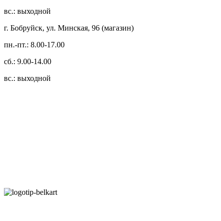
вс.: выходной
г. Бобруйск, ул. Минская, 96 (магазин)
пн.-пт.: 8.00-17.00
сб.: 9.00-14.00
вс.: выходной
3.14zdc
Способы оплаты:
Безналичный банковский перевод
Наличными денежными средствами при самовывозе
Банковской пластиковой карточкой в режиме "онлайн"
АИС "Расчет" (ЕРИП)
Карты рассрочки: