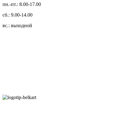
пн.-пт.: 8.00-17.00
сб.: 9.00-14.00
вс.: выходной
3.14zdc
Способы оплаты:
Безналичный банковский перевод
Наличными денежными средствами при самовывозе
Банковской пластиковой карточкой в режиме "онлайн"
АИС "Расчет" (ЕРИП)
Карты рассрочки:
Режим работы: