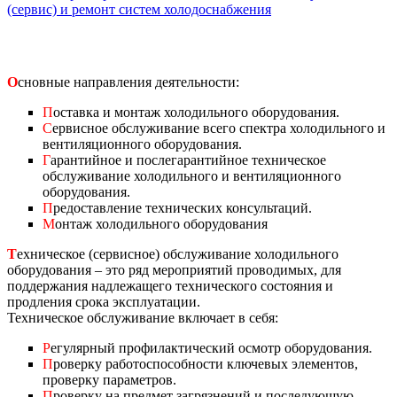
(сервис) и ремонт систем холодоснабжения
О
сновные направления деятельности:
П
оставка и монтаж холодильного оборудования.
С
ервисное обслуживание всего спектра холодильного и
вентиляционного оборудования.
Г
арантийное и послегарантийное техническое
обслуживание холодильного и вентиляционного
оборудования.
П
редоставление технических консультаций.
М
онтаж холодильного оборудования
Т
ехническое (сервисное) обслуживание холодильного
оборудования – это ряд мероприятий проводимых, для
поддержания надлежащего технического состояния и
продления срока эксплуатации.
Техническое обслуживание включает в себя:
Р
егулярный профилактический осмотр оборудования.
П
роверку работоспособности ключевых элементов,
проверку параметров.
П
роверку на предмет загрязнений и последующую