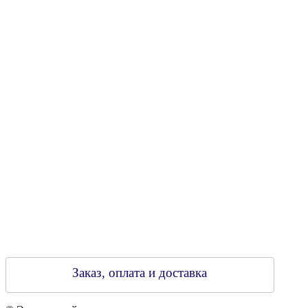
Юридический адрес: 213805, г. Бобруйск, пер. Расковой, 9
УНН 790313889
Свидетельство о регистрации
790313889 от 14.03.2006 г.
Регистрирующий орган: Бобруйский горисполком,
Зарегестрирован в торговом реестре 29.02.2016
Заказ, оплата и доставка