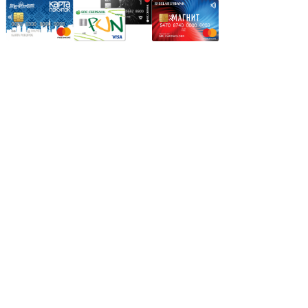
Режим работы:
Пн.-Пт.: 8.00-17.00
Сб: 9.00-14.00,
Вс.: Выходной.
*Прием заказа через корзину сайта, круглосуточно.
*Если интересуещего вас товара нет в наличии, свяжитесь с
нашим менеджером или оставьте сообщение по электронной
почте, в рабочее время ваше сообщение будет обработано.