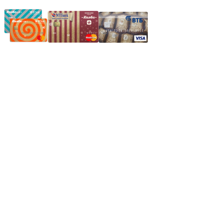
Частное производственное унитарное предприятие
"Энергостройкомплекс"
Юридический адрес: 213805, г. Бобруйск, пер. Расковой, 9
УНН 790313889
Свидетельство о регистрации
790313889 от 14.03.2006 г.
Регистрирующий орган: Бобруйский горисполком,
Зарегестрирован в торговом реестре 29.02.2016