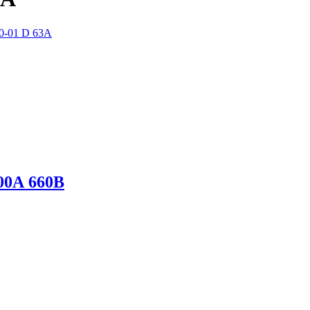
0-01 D 63А
400А 660В