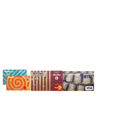
*Прием заказа через корзину сайта, круглосуточно.
*Если интересуещего вас товара нет в наличии, свяжитесь с н
Частное производственное унитарное предприятие "Энергостройкомплек
Юридический адрес: 213805, г. Бобруйск, пер. Расковой, 9
УНН 790313889
Свидетельство о регистрации