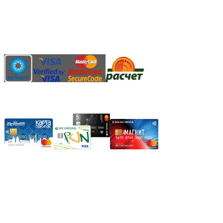
Наличными денежными средствами при самовывозе
Банковской пластиковой карточкой в режиме "онлайн"
АИС "Расчет" (ЕРИП)
Карты рассрочки:
Режим работы:
Пн.-Пт.: 8.00-17.00
Сб: 9.00-14.00,
Вс.: Выходной.