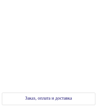
Юридический адрес: 213805, г. Бобруйск, пер. Расковой, 9
УНН 790313889
Свидетельство о регистрации
790313889 от 14.03.2006 г.
Регистрирующий орган: Бобруйский горисполком,
Зарегестрирован в торговом реестре 29.02.2016
Заказ, оплата и доставка