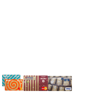
Сб: 9.00-14.00,
Вс.: Выходной.
*Прием заказа через корзину сайта, круглосуточно.
*Если интересуещего вас товара нет в наличии, свяжитесь с
нашим менеджером или оставьте сообщение по электронной
почте, в рабочее время ваше сообщение будет обработано.
Частное производственное унитарное предприятие
"Энергостройкомплекс"