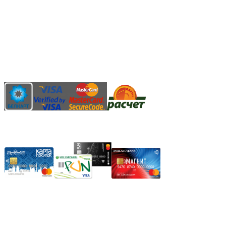
Безналичный банковский перевод
Наличными денежными средствами при самовывозе
Банковской пластиковой карточкой в режиме "онлайн"
АИС "Расчет" (ЕРИП)
Карты рассрочки:
Режим работы:
Пн.-Пт.: 8.00-17.00