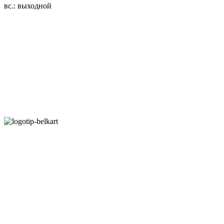
вс.: выходной
3.14zdc
Способы оплаты:
Безналичный банковский перевод
Наличными денежными средствами при самовывозе
Банковской пластиковой карточкой в режиме "онлайн"
АИС "Расчет" (ЕРИП)
Карты рассрочки:
Режим работы:
Пн.-Пт.: 8.00-17.00
Сб: 9.00-14.00,