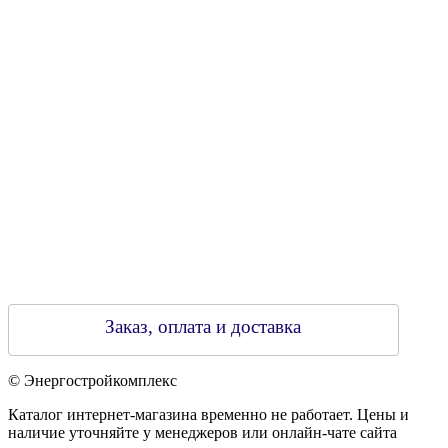
Свидетельство о регистрации
790313889 от 14.03.2006 г.
Регистрирующий орган: Бобруйский горисполком,
Зарегестрирован в торговом реестре 29.02.2016
Заказ, оплата и доставка
© Энергостройкомплекс
Каталог интернет-магазина временно не работает. Цены и
наличие уточняйте у менеджеров или онлайн-чате сайта