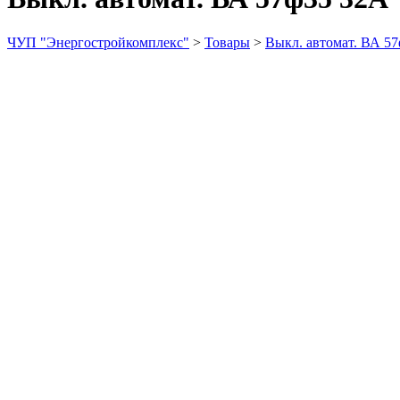
ЧУП "Энергостройкомплекс"
>
Товары
>
Выкл. автомат. ВА 5