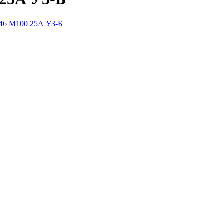
046 М100 25А У3-Б