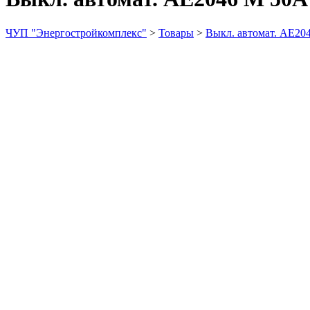
ЧУП "Энергостройкомплекс"
>
Товары
>
Выкл. автомат. АЕ20