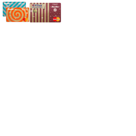
Частное производственное унитарное предприятие
"Энергостройкомплекс"
Юридический адрес: 213805, г. Бобруйск, пер. Расковой, 9
УНН 790313889
Свидетельство о регистрации
790313889 от 14.03.2006 г.
Регистрирующий орган: Бобруйский горисполком,
Зарегестрирован в торговом реестре 29.02.2016