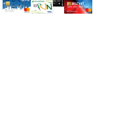
Режим работы:
Пн.-Пт.: 8.00-17.00
Сб: 9.00-14.00,
Вс.: Выходной.
*Прием заказа через корзину сайта, круглосуточно.
*Если интересуещего вас товара нет в наличии, свяжитесь с
нашим менеджером или оставьте сообщение по электронной
почте, в рабочее время ваше сообщение будет обработано.