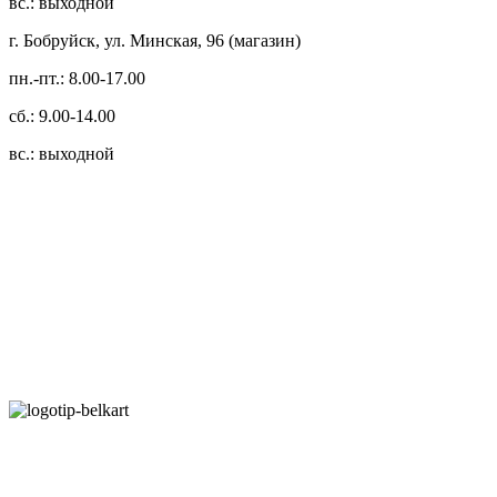
вс.: выходной
г. Бобруйск, ул. Минская, 96 (магазин)
пн.-пт.: 8.00-17.00
сб.: 9.00-14.00
вс.: выходной
3.14zdc
Способы оплаты:
Безналичный банковский перевод
Наличными денежными средствами при самовывозе
Банковской пластиковой карточкой в режиме "онлайн"
АИС "Расчет" (ЕРИП)
Карты рассрочки: