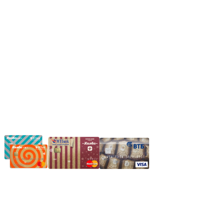
Вс.: Выходной.
*Прием заказа через корзину сайта, круглосуточно.
*Если интересуещего вас товара нет в наличии, свяжитесь с
нашим менеджером или оставьте сообщение по электронной
почте, в рабочее время ваше сообщение будет обработано.
Частное производственное унитарное предприятие
"Энергостройкомплекс"
Юридический адрес: 213805, г. Бобруйск, пер. Расковой, 9