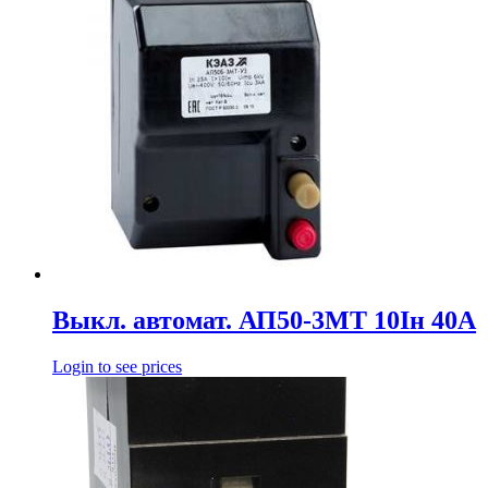
Выкл. автомат. АП50-3МТ 10Iн 40А
Login to see prices