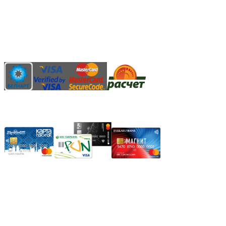
Наличными денежными средствами при самовывозе
Банковской пластиковой карточкой в режиме "онлайн"
АИС "Расчет" (ЕРИП)
Карты рассрочки:
Режим работы:
Пн.-Пт.: 8.00-17.00
Сб: 9.00-14.00,