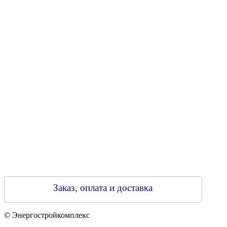
УНН 790313889
Свидетельство о регистрации
790313889 от 14.03.2006 г.
Регистрирующий орган: Бобруйский горисполком,
Зарегестрирован в торговом реестре 29.02.2016
Заказ, оплата и доставка
© Энергостройкомплекс