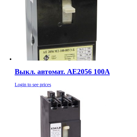
Выкл. автомат. АЕ2056 100А
Login to see prices