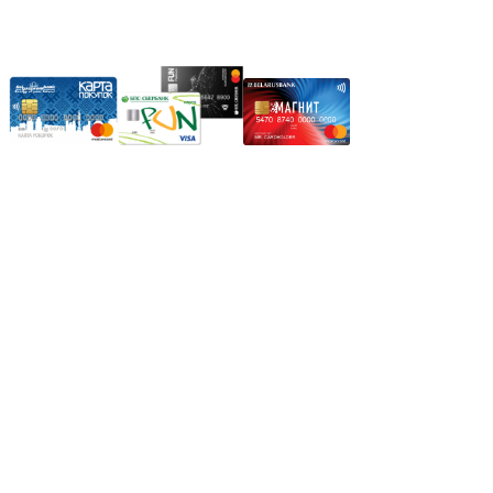
Карты рассрочки:
Режим работы:
Пн.-Пт.: 8.00-17.00
Сб: 9.00-14.00,
Вс.: Выходной.
*Прием заказа через корзину сайта, круглосуточно.
*Если интересуещего вас товара нет в наличии, свяжитесь с
нашим менеджером или оставьте сообщение по электронной
почте, в рабочее время ваше сообщение будет обработано.