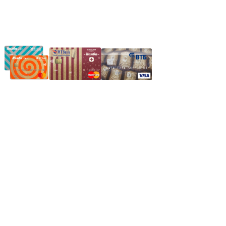
Частное производственное унитарное предприятие
"Энергостройкомплекс"
Юридический адрес: 213805, г. Бобруйск, пер. Расковой, 9
УНН 790313889
Свидетельство о регистрации
790313889 от 14.03.2006 г.
Регистрирующий орган: Бобруйский горисполком,
Зарегестрирован в торговом реестре 29.02.2016