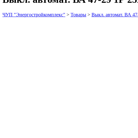
ЧУП "Энергостройкомплекс"
>
Товары
>
Выкл. автомат. ВА 47