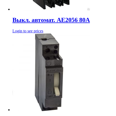
Выкл. автомат. АЕ2056 80А
Login to see prices