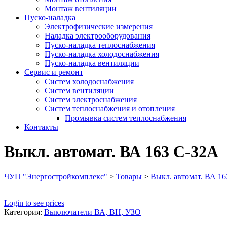
Монтаж вентиляции
Пуско-наладка
Электрофизические измерения
Наладка электрооборудования
Пуско-наладка теплоснабжения
Пуско-наладка холодоснабжения
Пуско-наладка вентиляции
Сервис и ремонт
Систем холодоснабжения
Систем вентиляции
Систем электроснабжения
Систем теплоснабжения и отопления
Промывка систем теплоснабжения
Контакты
Выкл. автомат. ВА 163 С-32А
ЧУП "Энергостройкомплекс"
>
Товары
>
Выкл. автомат. ВА 1
Login to see prices
Категория:
Выключатели ВА, ВН, УЗО