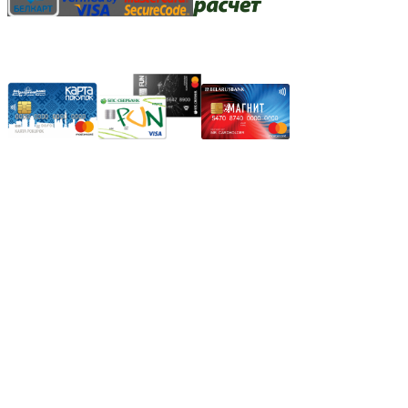
Карты рассрочки:
Режим работы:
Пн.-Пт.: 8.00-17.00
Сб: 9.00-14.00,
Вс.: Выходной.
*Прием заказа через корзину сайта, круглосуточно.
*Если интересуещего вас товара нет в наличии, свяжитесь с н