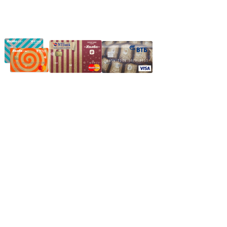
Частное производственное унитарное предприятие "Энергостройкомплек
Юридический адрес: 213805, г. Бобруйск, пер. Расковой, 9
УНН 790313889
Свидетельство о регистрации
790313889 от 14.03.2006 г.
Регистрирующий орган: Бобруйский горисполком,
Зарегестрирован в торговом реестре 29.02.2016