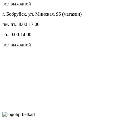
вс.: выходной
г. Бобруйск, ул. Минская, 96 (магазин)
пн.-пт.: 8.00-17.00
сб.: 9.00-14.00
вс.: выходной
3.14zdc
Способы оплаты:
Безналичный банковский перевод
Наличными денежными средствами при самовывозе
Банковской пластиковой карточкой в режиме "онлайн"
АИС "Расчет" (ЕРИП)
Карты рассрочки: