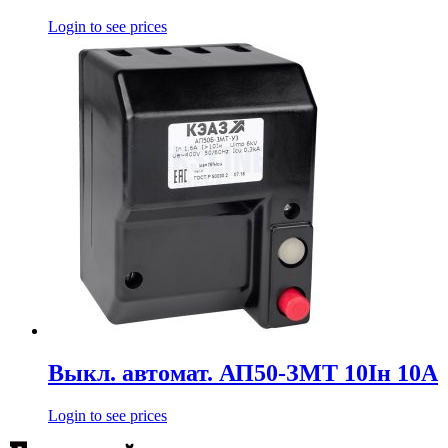
Login to see prices
Выкл. автомат. АП50-ЗМТ 10Iн 10А
Login to see prices