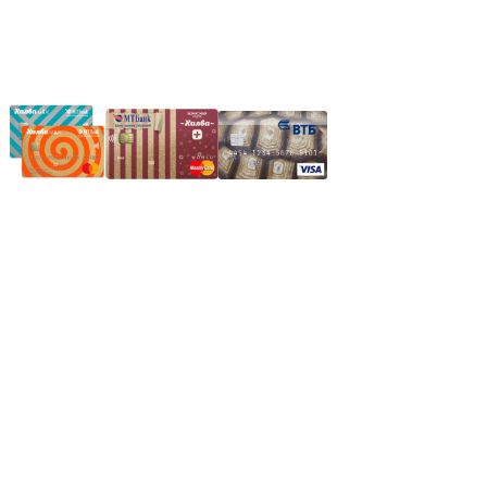
Частное производственное унитарное предприятие
"Энергостройкомплекс"
Юридический адрес: 213805, г. Бобруйск, пер. Расковой, 9
УНН 790313889
Свидетельство о регистрации
790313889 от 14.03.2006 г.
Регистрирующий орган: Бобруйский горисполком,
Зарегестрирован в торговом реестре 29.02.2016