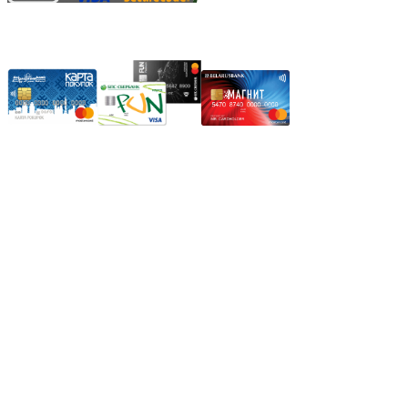
Карты рассрочки:
Режим работы:
Пн.-Пт.: 8.00-17.00
Сб: 9.00-14.00,
Вс.: Выходной.
*Прием заказа через корзину сайта, круглосуточно.
*Если интересуещего вас товара нет в наличии, свяжитесь с
нашим менеджером или оставьте сообщение по электронной
почте, в рабочее время ваше сообщение будет обработано.