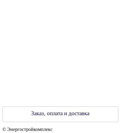
УНН 790313889
Свидетельство о регистрации
790313889 от 14.03.2006 г.
Регистрирующий орган: Бобруйский горисполком,
Зарегестрирован в торговом реестре 29.02.2016
Заказ, оплата и доставка
© Энергостройкомплекс