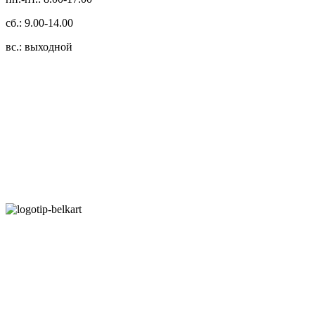
сб.: 9.00-14.00
вс.: выходной
3.14zdc
Способы оплаты:
Безналичный банковский перевод
Наличными денежными средствами при самовывозе
Банковской пластиковой карточкой в режиме "онлайн"
АИС "Расчет" (ЕРИП)
Карты рассрочки:
Режим работы: