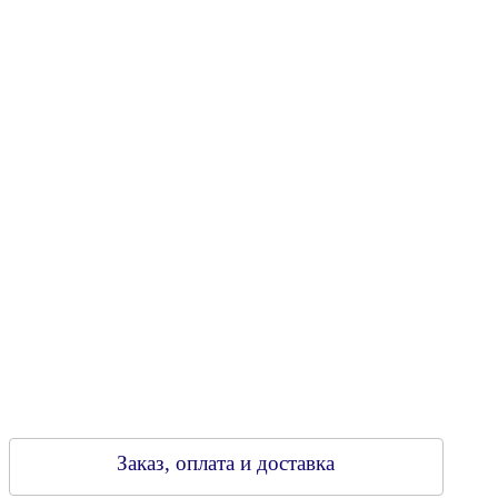
Юридический адрес: 213805, г. Бобруйск, пер. Расковой, 9
УНН 790313889
Свидетельство о регистрации
790313889 от 14.03.2006 г.
Регистрирующий орган: Бобруйский горисполком,
Зарегестрирован в торговом реестре 29.02.2016
Заказ, оплата и доставка