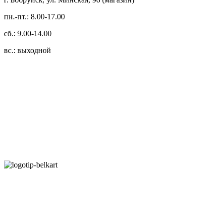
пн.-пт.: 8.00-17.00
сб.: 9.00-14.00
вс.: выходной
3.14zdc
Способы оплаты:
Безналичный банковский перевод
Наличными денежными средствами при самовывозе
Банковской пластиковой карточкой в режиме "онлайн"
АИС "Расчет" (ЕРИП)
Карты рассрочки: