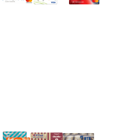
Режим работы:
Пн.-Пт.: 8.00-17.00
Сб: 9.00-14.00,
Вс.: Выходной.
*Прием заказа через корзину сайта, круглосуточно.
*Если интересуещего вас товара нет в наличии, свяжитесь с
нашим менеджером или оставьте сообщение по электронной
почте, в рабочее время ваше сообщение будет обработано.