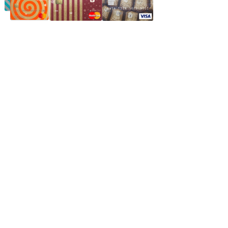
Частное производственное унитарное предприятие
"Энергостройкомплекс"
Юридический адрес: 213805, г. Бобруйск, пер. Расковой, 9
УНН 790313889
Свидетельство о регистрации
790313889 от 14.03.2006 г.
Регистрирующий орган: Бобруйский горисполком,
Зарегестрирован в торговом реестре 29.02.2016