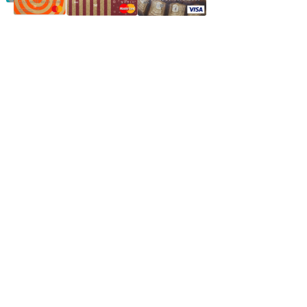
Частное производственное унитарное предприятие
"Энергостройкомплекс"
Юридический адрес: 213805, г. Бобруйск, пер. Расковой, 9
УНН 790313889
Свидетельство о регистрации
790313889 от 14.03.2006 г.
Регистрирующий орган: Бобруйский горисполком,
Зарегестрирован в торговом реестре 29.02.2016