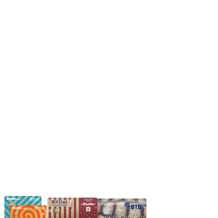
Режим работы:
Пн.-Пт.: 8.00-17.00
Сб: 9.00-14.00,
Вс.: Выходной.
*Прием заказа через корзину сайта, круглосуточно.
*Если интересуещего вас товара нет в наличии, свяжитесь с
нашим менеджером или оставьте сообщение по электронной
почте, в рабочее время ваше сообщение будет обработано.