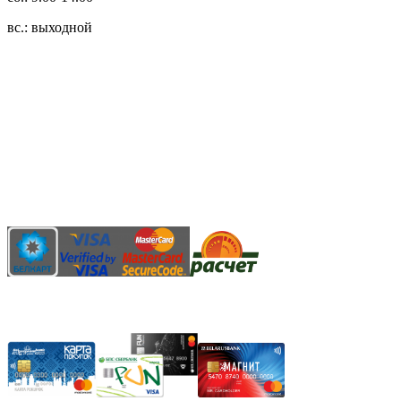
вс.: выходной
3.14zdc
Способы оплаты:
Безналичный банковский перевод
Наличными денежными средствами при самовывозе
Банковской пластиковой карточкой в режиме "онлайн"
АИС "Расчет" (ЕРИП)
Карты рассрочки: