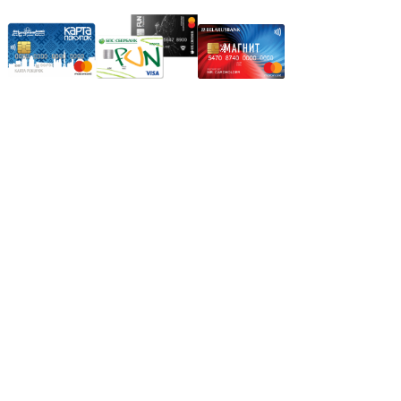
Режим работы:
Пн.-Пт.: 8.00-17.00
Сб: 9.00-14.00,
Вс.: Выходной.
*Прием заказа через корзину сайта, круглосуточно.
*Если интересуещего вас товара нет в наличии, свяжитесь с
нашим менеджером или оставьте сообщение по электронной
почте, в рабочее время ваше сообщение будет обработано.