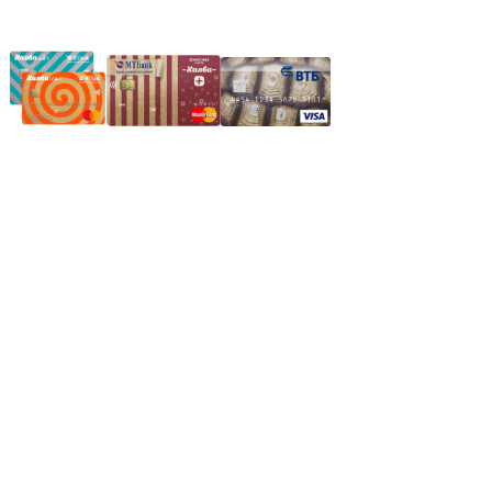
Частное производственное унитарное предприятие
"Энергостройкомплекс"
Юридический адрес: 213805, г. Бобруйск, пер. Расковой, 9
УНН 790313889
Свидетельство о регистрации
790313889 от 14.03.2006 г.
Регистрирующий орган: Бобруйский горисполком,
Зарегестрирован в торговом реестре 29.02.2016