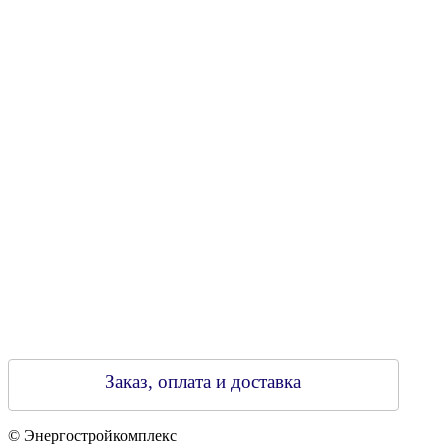
УНН 790313889
Свидетельство о регистрации
790313889 от 14.03.2006 г.
Регистрирующий орган: Бобруйский горисполком,
Зарегестрирован в торговом реестре 29.02.2016
Заказ, оплата и доставка
© Энергостройкомплекс