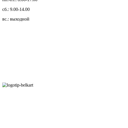
сб.: 9.00-14.00
вс.: выходной
3.14zdc
Способы оплаты:
Безналичный банковский перевод
Наличными денежными средствами при самовывозе
Банковской пластиковой карточкой в режиме "онлайн"
АИС "Расчет" (ЕРИП)
Карты рассрочки:
Режим работы: