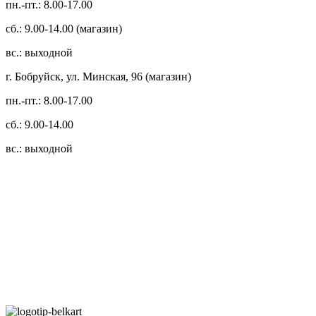
пн.-пт.: 8.00-17.00
сб.: 9.00-14.00 (магазин)
вс.: выходной
г. Бобруйск, ул. Минская, 96 (магазин)
пн.-пт.: 8.00-17.00
сб.: 9.00-14.00
вс.: выходной
3.14zdc
Способы оплаты:
Безналичный банковский перевод
Наличными денежными средствами при самовывозе
Банковской пластиковой карточкой в режиме "онлайн"
АИС "Расчет" (ЕРИП)