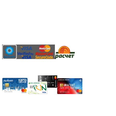
Способы оплаты:
Безналичный банковский перевод
Наличными денежными средствами при самовывозе
Банковской пластиковой карточкой в режиме "онлайн"
АИС "Расчет" (ЕРИП)
Карты рассрочки:
Режим работы:
Пн.-Пт.: 8.00-17.00