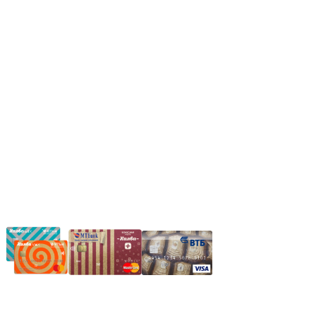
Сб: 9.00-14.00,
Вс.: Выходной.
*Прием заказа через корзину сайта, круглосуточно.
*Если интересуещего вас товара нет в наличии, свяжитесь с
нашим менеджером или оставьте сообщение по электронной
почте, в рабочее время ваше сообщение будет обработано.
Частное производственное унитарное предприятие
"Энергостройкомплекс"