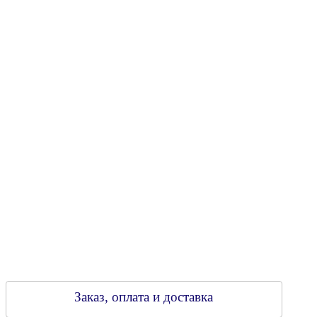
Юридический адрес: 213805, г. Бобруйск, пер. Расковой, 9
УНН 790313889
Свидетельство о регистрации
790313889 от 14.03.2006 г.
Регистрирующий орган: Бобруйский горисполком,
Зарегестрирован в торговом реестре 29.02.2016
Заказ, оплата и доставка