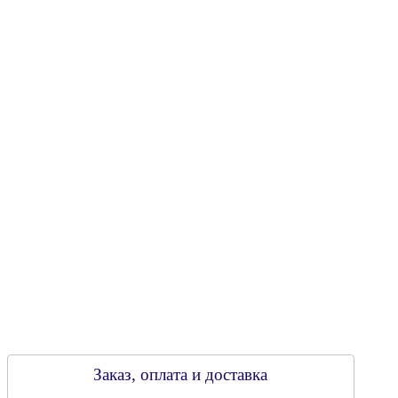
Юридический адрес: 213805, г. Бобруйск, пер. Расковой, 9
УНН 790313889
Свидетельство о регистрации
790313889 от 14.03.2006 г.
Регистрирующий орган: Бобруйский горисполком,
Зарегестрирован в торговом реестре 29.02.2016
Заказ, оплата и доставка