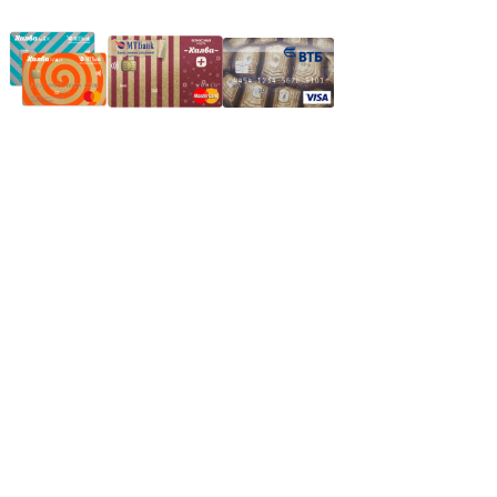
Частное производственное унитарное предприятие
"Энергостройкомплекс"
Юридический адрес: 213805, г. Бобруйск, пер. Расковой, 9
УНН 790313889
Свидетельство о регистрации
790313889 от 14.03.2006 г.
Регистрирующий орган: Бобруйский горисполком,
Зарегестрирован в торговом реестре 29.02.2016