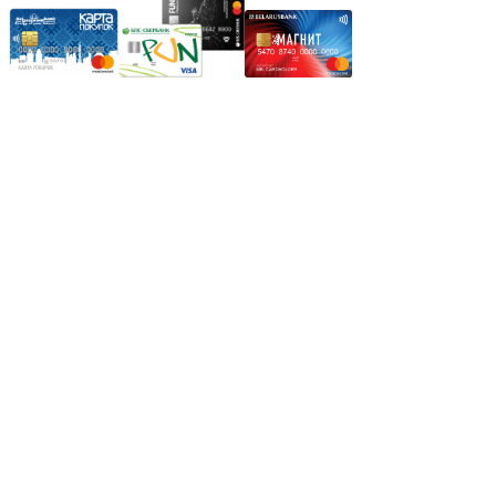
Режим работы:
Пн.-Пт.: 8.00-17.00
Сб: 9.00-14.00,
Вс.: Выходной.
*Прием заказа через корзину сайта, круглосуточно.
*Если интересуещего вас товара нет в наличии, свяжитесь с
нашим менеджером или оставьте сообщение по электронной
почте, в рабочее время ваше сообщение будет обработано.