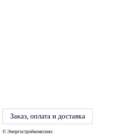
УНН 790313889
Свидетельство о регистрации
790313889 от 14.03.2006 г.
Регистрирующий орган: Бобруйский горисполком,
Зарегестрирован в торговом реестре 29.02.2016
Заказ, оплата и доставка
© Энергостройкомплекс