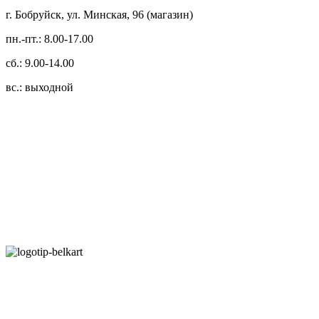
г. Бобруйск, ул. Минская, 96 (магазин)
пн.-пт.: 8.00-17.00
сб.: 9.00-14.00
вс.: выходной
3.14zdc
Способы оплаты:
Безналичный банковский перевод
Наличными денежными средствами при самовывозе
Банковской пластиковой карточкой в режиме "онлайн"
АИС "Расчет" (ЕРИП)
Карты рассрочки: