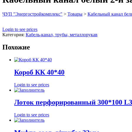
ЧУП "Энергостройкомплекс"
>
Товары
>
Кабельный канал бел
Login to see prices
Категория:
Кабель-канал, трубы, металлорукав
Похожие
Короб КК 40*40
Login to see prices
Лоток перфорированный 300*100 L3
Login to see prices