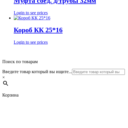
Муфта соед. д/трубы 32мм
Login to see prices
Короб КК 25*16
Login to see prices
Поиск по товарам
Введите товар который вы ищите...
×
Корзина