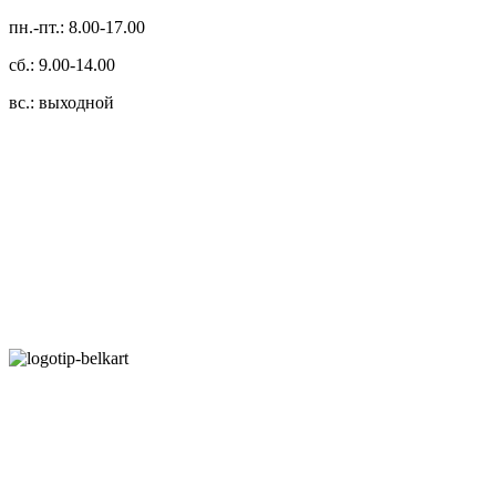
пн.-пт.: 8.00-17.00
сб.: 9.00-14.00
вс.: выходной
3.14zdc
Способы оплаты:
Безналичный банковский перевод
Наличными денежными средствами при самовывозе
Банковской пластиковой карточкой в режиме "онлайн"
АИС "Расчет" (ЕРИП)
Карты рассрочки:
Режим работы: