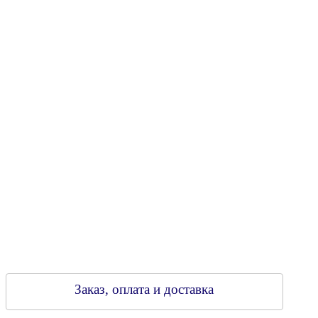
Юридический адрес: 213805, г. Бобруйск, пер. Расковой, 9
УНН 790313889
Свидетельство о регистрации
790313889 от 14.03.2006 г.
Регистрирующий орган: Бобруйский горисполком,
Зарегестрирован в торговом реестре 29.02.2016
Заказ, оплата и доставка