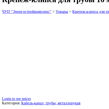
ЧУП "Энергостройкомплекс"
>
Товары
>
Крепеж-клипса для т
Login to see prices
Категория:
Кабель-канал, трубы, металлорукав