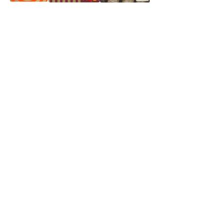
Частное производственное унитарное предприятие
"Энергостройкомплекс"
Юридический адрес: 213805, г. Бобруйск, пер. Расковой, 9
УНН 790313889
Свидетельство о регистрации
790313889 от 14.03.2006 г.
Регистрирующий орган: Бобруйский горисполком,
Зарегестрирован в торговом реестре 29.02.2016