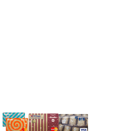
Режим работы:
Пн.-Пт.: 8.00-17.00
Сб: 9.00-14.00,
Вс.: Выходной.
*Прием заказа через корзину сайта, круглосуточно.
*Если интересуещего вас товара нет в наличии, свяжитесь с
нашим менеджером или оставьте сообщение по электронной
почте, в рабочее время ваше сообщение будет обработано.