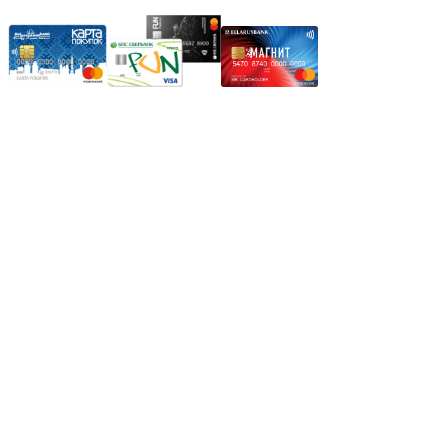
Режим работы:
Пн.-Пт.: 8.00-17.00
Сб: 9.00-14.00,
Вс.: Выходной.
*Прием заказа через корзину сайта, круглосуточно.
*Если интересуещего вас товара нет в наличии, свяжитесь с
нашим менеджером или оставьте сообщение по электронной
почте, в рабочее время ваше сообщение будет обработано.