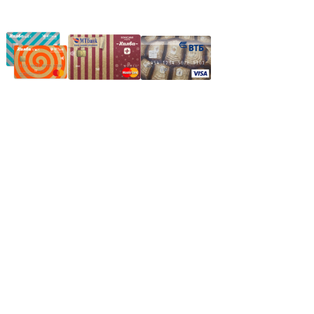
Частное производственное унитарное предприятие
"Энергостройкомплекс"
Юридический адрес: 213805, г. Бобруйск, пер. Расковой, 9
УНН 790313889
Свидетельство о регистрации
790313889 от 14.03.2006 г.
Регистрирующий орган: Бобруйский горисполком,
Зарегестрирован в торговом реестре 29.02.2016