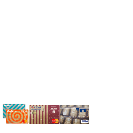
Пн.-Пт.: 8.00-17.00
Сб: 9.00-14.00,
Вс.: Выходной.
*Прием заказа через корзину сайта, круглосуточно.
*Если интересуещего вас товара нет в наличии, свяжитесь с
нашим менеджером или оставьте сообщение по электронной
почте, в рабочее время ваше сообщение будет обработано.