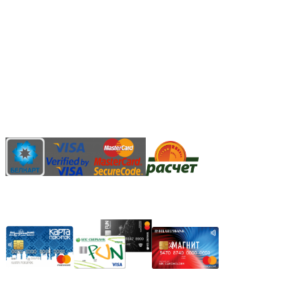
3.14zdc
Способы оплаты:
Безналичный банковский перевод
Наличными денежными средствами при самовывозе
Банковской пластиковой карточкой в режиме "онлайн"
АИС "Расчет" (ЕРИП)
Карты рассрочки:
Режим работы: