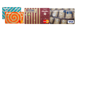
Частное производственное унитарное предприятие
"Энергостройкомплекс"
Юридический адрес: 213805, г. Бобруйск, пер. Расковой, 9
УНН 790313889
Свидетельство о регистрации
790313889 от 14.03.2006 г.
Регистрирующий орган: Бобруйский горисполком,
Зарегестрирован в торговом реестре 29.02.2016