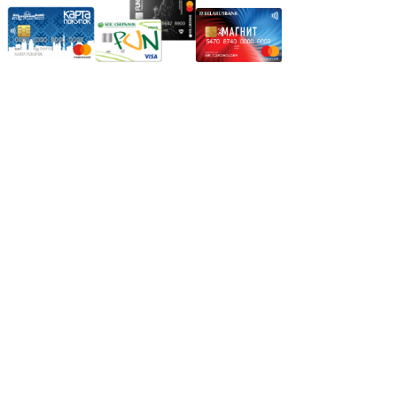
Режим работы:
Пн.-Пт.: 8.00-17.00
Сб: 9.00-14.00,
Вс.: Выходной.
*Прием заказа через корзину сайта, круглосуточно.
*Если интересуещего вас товара нет в наличии, свяжитесь с
нашим менеджером или оставьте сообщение по электронной
почте, в рабочее время ваше сообщение будет обработано.