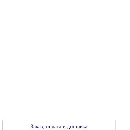
"Энергостройкомплекс"
Юридический адрес: 213805, г. Бобруйск, пер. Расковой, 9
УНН 790313889
Свидетельство о регистрации
790313889 от 14.03.2006 г.
Регистрирующий орган: Бобруйский горисполком,
Зарегестрирован в торговом реестре 29.02.2016
Заказ, оплата и доставка