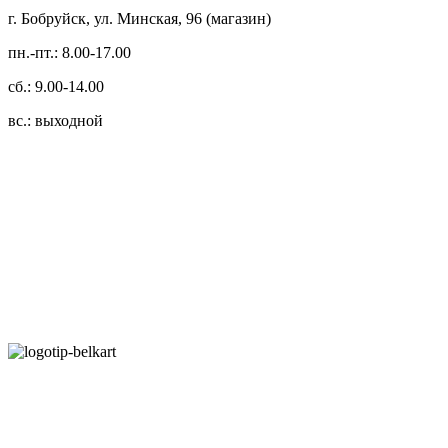
г. Бобруйск, ул. Минская, 96 (магазин)
пн.-пт.: 8.00-17.00
сб.: 9.00-14.00
вс.: выходной
3.14zdc
Способы оплаты:
Безналичный банковский перевод
Наличными денежными средствами при самовывозе
Банковской пластиковой карточкой в режиме "онлайн"
АИС "Расчет" (ЕРИП)
Карты рассрочки: