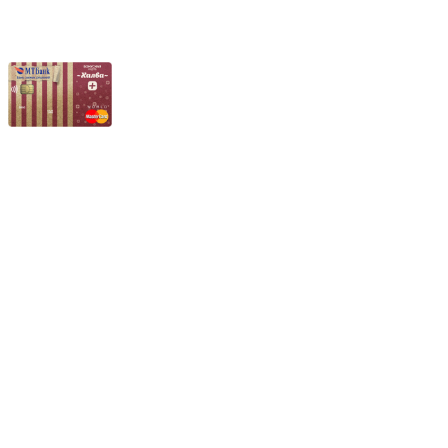
Частное производственное унитарное предприятие "Энергостройкомплек
Юридический адрес: 213805, г. Бобруйск, пер. Расковой, 9
УНН 790313889
Свидетельство о регистрации
790313889 от 14.03.2006 г.
Регистрирующий орган: Бобруйский горисполком,
Зарегестрирован в торговом реестре 29.02.2016