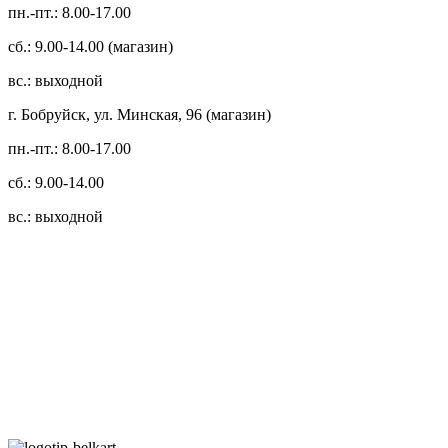
пн.-пт.: 8.00-17.00
сб.: 9.00-14.00 (магазин)
вс.: выходной
г. Бобруйск, ул. Минская, 96 (магазин)
пн.-пт.: 8.00-17.00
сб.: 9.00-14.00
вс.: выходной
3.14zdc
Способы оплаты:
Безналичный банковский перевод
Наличными денежными средствами при самовывозе
Банковской пластиковой карточкой в режиме "онлайн"
АИС "Расчет" (ЕРИП)