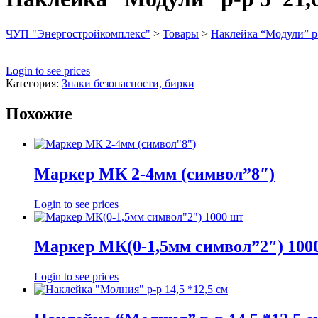
ЧУП "Энергостройкомплекс"
>
Товары
>
Наклейка “Модули” р-
Login to see prices
Категория:
Знаки безопасности, бирки
Похожие
Маркер МК 2-4мм (символ”8″)
Login to see prices
Маркер МК(0-1,5мм символ”2″) 100
Login to see prices