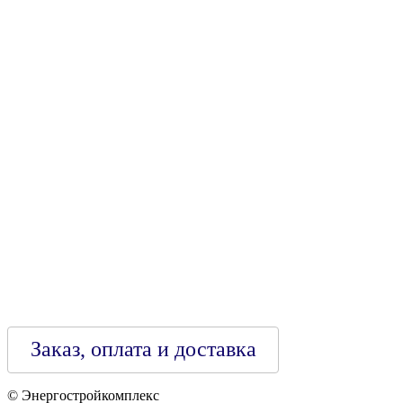
УНН 790313889
Свидетельство о регистрации
790313889 от 14.03.2006 г.
Регистрирующий орган: Бобруйский горисполком,
Зарегестрирован в торговом реестре 29.02.2016
Заказ, оплата и доставка
© Энергостройкомплекс