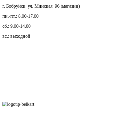
г. Бобруйск, ул. Минская, 96 (магазин)
пн.-пт.: 8.00-17.00
сб.: 9.00-14.00
вс.: выходной
3.14zdc
Способы оплаты:
Безналичный банковский перевод
Наличными денежными средствами при самовывозе
Банковской пластиковой карточкой в режиме "онлайн"
АИС "Расчет" (ЕРИП)
Карты рассрочки: