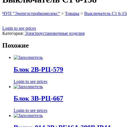
ЧУП "Энергостройкомплекс"
>
Товары
>
Выключатель С1 6-15
Login to see prices
Категория:
Электроустановочные изделия
Похожие
Блок 2В-РЦ-579
Login to see prices
Блок 3В-РЦ-667
Login to see prices