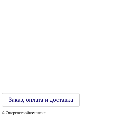
УНН 790313889
Свидетельство о регистрации
790313889 от 14.03.2006 г.
Регистрирующий орган: Бобруйский горисполком,
Зарегестрирован в торговом реестре 29.02.2016
Заказ, оплата и доставка
© Энергостройкомплекс