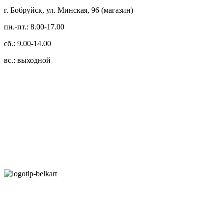
г. Бобруйск, ул. Минская, 96 (магазин)
пн.-пт.: 8.00-17.00
сб.: 9.00-14.00
вс.: выходной
3.14zdc
Способы оплаты:
Безналичный банковский перевод
Наличными денежными средствами при самовывозе
Банковской пластиковой карточкой в режиме "онлайн"
АИС "Расчет" (ЕРИП)
Карты рассрочки: