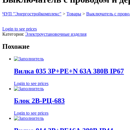
ЧУП "Энергостройкомплекс"
>
Товары
>
Выключатель с провод
Login to see prices
Категория:
Электроустановочные изделия
Похожие
Вилка 035 3Р+РЕ+N 63А 380В IP67
Login to see prices
Блок 2В-РЦ-683
Login to see prices