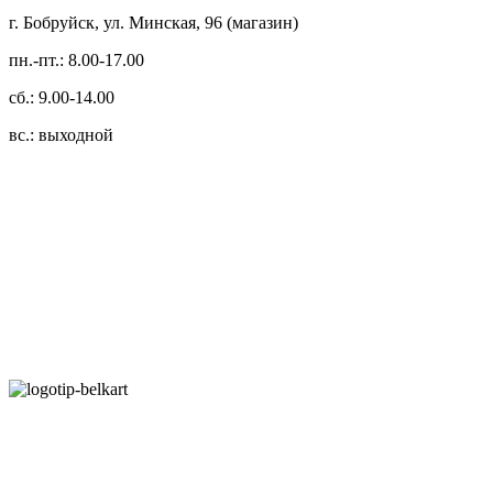
г. Бобруйск, ул. Минская, 96 (магазин)
пн.-пт.: 8.00-17.00
сб.: 9.00-14.00
вс.: выходной
3.14zdc
Способы оплаты:
Безналичный банковский перевод
Наличными денежными средствами при самовывозе
Банковской пластиковой карточкой в режиме "онлайн"
АИС "Расчет" (ЕРИП)
Карты рассрочки: