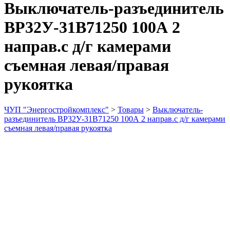
Выключатель-разъединитель
ВР32У-31B71250 100А 2
направ.с д/г камерами
съемная левая/правая
рукоятка
ЧУП "Энергостройкомплекс"
>
Товары
>
Выключатель-
разъединитель ВР32У-31B71250 100А 2 направ.с д/г камерами
съемная левая/правая рукоятка