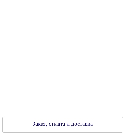
Юридический адрес: 213805, г. Бобруйск, пер. Расковой, 9
УНН 790313889
Свидетельство о регистрации
790313889 от 14.03.2006 г.
Регистрирующий орган: Бобруйский горисполком,
Зарегестрирован в торговом реестре 29.02.2016
Заказ, оплата и доставка