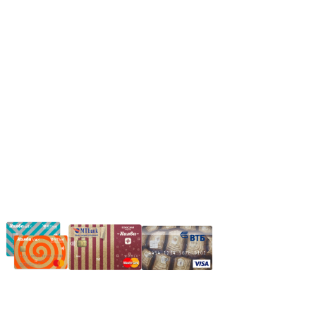
Сб: 9.00-14.00,
Вс.: Выходной.
*Прием заказа через корзину сайта, круглосуточно.
*Если интересуещего вас товара нет в наличии, свяжитесь с
нашим менеджером или оставьте сообщение по электронной
почте, в рабочее время ваше сообщение будет обработано.
Частное производственное унитарное предприятие
"Энергостройкомплекс"