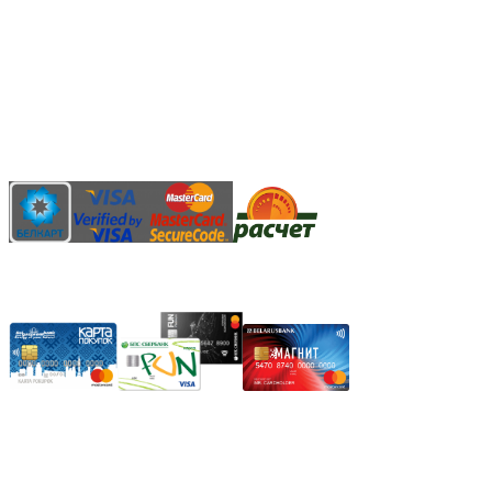
Безналичный банковский перевод
Наличными денежными средствами при самовывозе
Банковской пластиковой карточкой в режиме "онлайн"
АИС "Расчет" (ЕРИП)
Карты рассрочки:
Режим работы:
Пн.-Пт.: 8.00-17.00