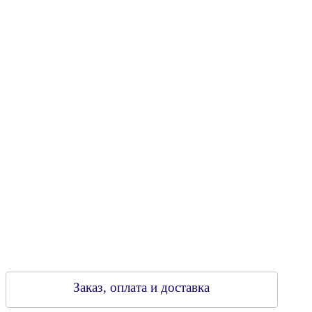
Юридический адрес: 213805, г. Бобруйск, пер. Расковой, 9
УНН 790313889
Свидетельство о регистрации
790313889 от 14.03.2006 г.
Регистрирующий орган: Бобруйский горисполком,
Зарегестрирован в торговом реестре 29.02.2016
Заказ, оплата и доставка