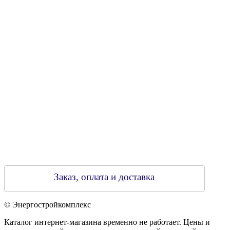
Свидетельство о регистрации
790313889 от 14.03.2006 г.
Регистрирующий орган: Бобруйский горисполком,
Зарегестрирован в торговом реестре 29.02.2016
Заказ, оплата и доставка
© Энергостройкомплекс
Каталог интернет-магазина временно не работает. Цены и