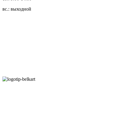
вс.: выходной
3.14zdc
Способы оплаты:
Безналичный банковский перевод
Наличными денежными средствами при самовывозе
Банковской пластиковой карточкой в режиме "онлайн"
АИС "Расчет" (ЕРИП)
Карты рассрочки:
Режим работы:
Пн.-Пт.: 8.00-17.00