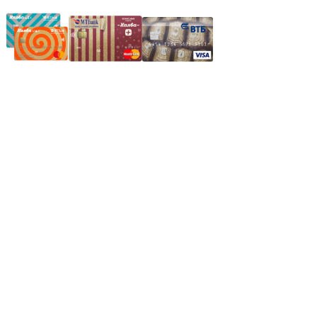
Частное производственное унитарное предприятие
"Энергостройкомплекс"
Юридический адрес: 213805, г. Бобруйск, пер. Расковой, 9
УНН 790313889
Свидетельство о регистрации
790313889 от 14.03.2006 г.
Регистрирующий орган: Бобруйский горисполком,
Зарегестрирован в торговом реестре 29.02.2016