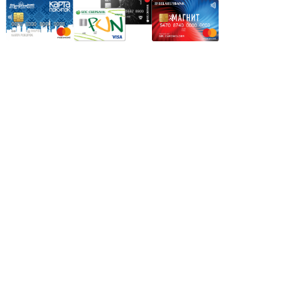
Режим работы:
Пн.-Пт.: 8.00-17.00
Сб: 9.00-14.00,
Вс.: Выходной.
*Прием заказа через корзину сайта, круглосуточно.
*Если интересуещего вас товара нет в наличии, свяжитесь с
нашим менеджером или оставьте сообщение по электронной
почте, в рабочее время ваше сообщение будет обработано.