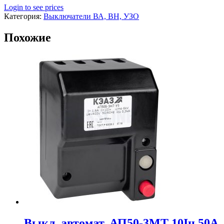
Login to see prices
Категория:
Выключатели ВА, ВН, УЗО
Похожие
Выкл. автомат. АП50-3МТ 10Iн 50А