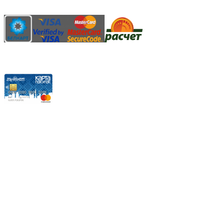
АИС "Расчет" (ЕРИП)
Карты рассрочки:
Режим работы:
Пн.-Пт.: 8.00-17.00
Сб: 9.00-14.00,
Вс.: Выходной.
*Прием заказа через корзину сайта, круглосуточно.
*Если интересуещего вас товара нет в наличии, свяжитесь с
нашим менеджером или оставьте сообщение по электронной