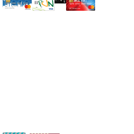
Режим работы:
Пн.-Пт.: 8.00-17.00
Сб: 9.00-14.00,
Вс.: Выходной.
*Прием заказа через корзину сайта, круглосуточно.
*Если интересуещего вас товара нет в наличии, свяжитесь с
нашим менеджером или оставьте сообщение по электронной
почте, в рабочее время ваше сообщение будет обработано.