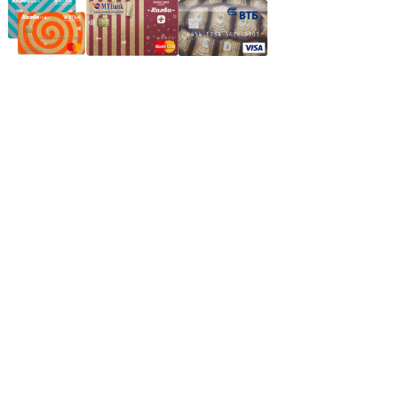
Частное производственное унитарное предприятие
"Энергостройкомплекс"
Юридический адрес: 213805, г. Бобруйск, пер. Расковой, 9
УНН 790313889
Свидетельство о регистрации
790313889 от 14.03.2006 г.
Регистрирующий орган: Бобруйский горисполком,
Зарегестрирован в торговом реестре 29.02.2016