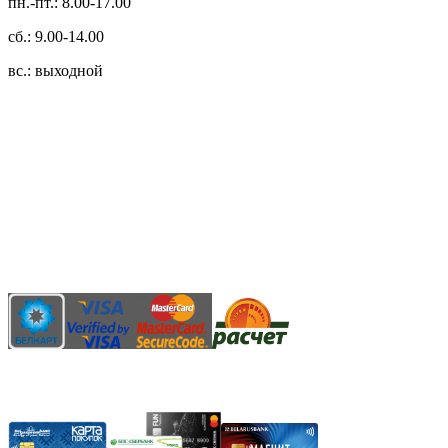
пн.-пт.: 8.00-17.00
сб.: 9.00-14.00
вс.: выходной
3.14zdc
Способы оплаты:
Безналичный банковский перевод
Наличными денежными средствами при самовывозе
Банковской пластиковой карточкой в режиме "онлайн"
АИС "Расчет" (ЕРИП)
Карты рассрочки: