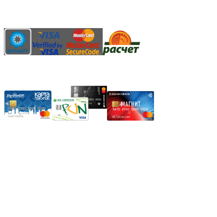
АИС "Расчет" (ЕРИП)
Карты рассрочки:
Режим работы:
Пн.-Пт.: 8.00-17.00
Сб: 9.00-14.00,
Вс.: Выходной.
*Прием заказа через корзину сайта, круглосуточно.