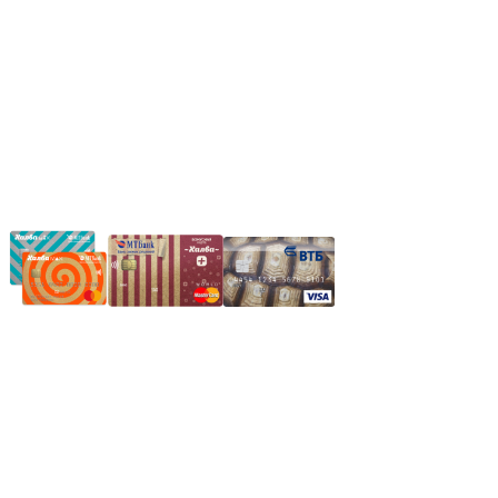
*Если интересуещего вас товара нет в наличии, свяжитесь с
нашим менеджером или оставьте сообщение по электронной
почте, в рабочее время ваше сообщение будет обработано.
Частное производственное унитарное предприятие
"Энергостройкомплекс"
Юридический адрес: 213805, г. Бобруйск, пер. Расковой, 9
УНН 790313889
Свидетельство о регистрации