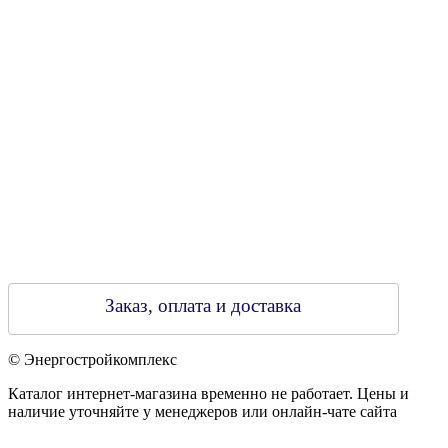
790313889 от 14.03.2006 г.
Регистрирующий орган: Бобруйский горисполком,
Зарегестрирован в торговом реестре 29.02.2016
Заказ, оплата и доставка
© Энергостройкомплекс
Каталог интернет-магазина временно не работает. Цены и
наличие уточняйте у менеджеров или онлайн-чате сайта