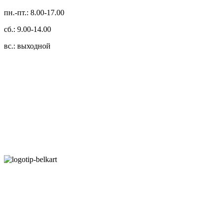
пн.-пт.: 8.00-17.00
сб.: 9.00-14.00
вс.: выходной
3.14zdc
Способы оплаты:
Безналичный банковский перевод
Наличными денежными средствами при самовывозе
Банковской пластиковой карточкой в режиме "онлайн"
АИС "Расчет" (ЕРИП)
Карты рассрочки:
Режим работы: