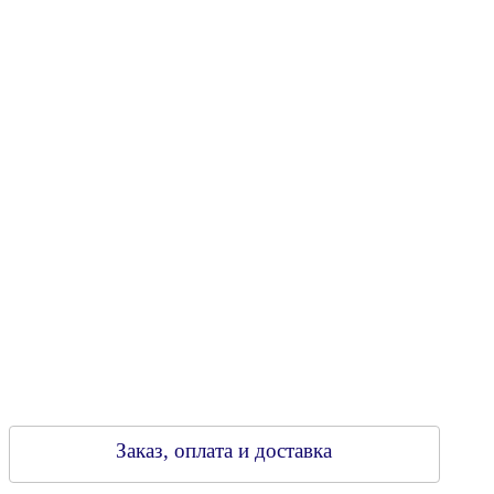
Юридический адрес: 213805, г. Бобруйск, пер. Расковой, 9
УНН 790313889
Свидетельство о регистрации
790313889 от 14.03.2006 г.
Регистрирующий орган: Бобруйский горисполком,
Зарегестрирован в торговом реестре 29.02.2016
Заказ, оплата и доставка