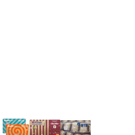
Режим работы:
Пн.-Пт.: 8.00-17.00
Сб: 9.00-14.00,
Вс.: Выходной.
*Прием заказа через корзину сайта, круглосуточно.
*Если интересуещего вас товара нет в наличии, свяжитесь с
нашим менеджером или оставьте сообщение по электронной
почте, в рабочее время ваше сообщение будет обработано.